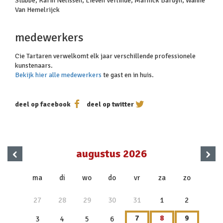
Stubbe, Karin Nelissen, Lieven Verlinde, Marnick Bardyn, Wanne
Van Hemelrijck
medewerkers
Cie Tartaren verwelkomt elk jaar verschillende professionele
kunstenaars.
Bekijk hier alle medewerkers
te gast en in huis.
deel op facebook
deel op twitter
‹
›
augustus 2026
x
ma
di
wo
do
vr
za
zo
27
28
29
30
31
1
2
7
8
9
3
4
5
6