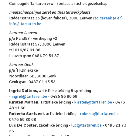
Compagnie Tartaren vzw - sociaal-artistiek gezelschap
maatschappelijke zetel en theaterwerkplaats
Riddersstraat 33 (boven fabota), 3000 Leuven
(zo geraak je er)
info@tartaren.be
kantoor Leuven
p/a Pand57 - verdieping +2
Riddersstraat 57, 3000 Leuven
tel 016/67 91 86
Leuven gsm: 0484 79 51 87‬
kantoor Genk
p/a ’t Kliniekske
Noordlaan 6B, 3600 Genk
Genk gsm: 0487 01 15 52
Ingrid Dullens
, artistieke leiding & spreiding
-
ingrid@tartaren.be
- 0485 86 80 69
Kirsten Mariën
, artistieke leiding -
kirsten@tartaren.be
- 0473
48 11 60
Roberta Santucci
, artistieke leiding -
roberta@tartaren.be
-
0476 69 80 68
Luc De Coster
, zakelijke leiding -
luc@tartaren.be
- 0495 21 73
26