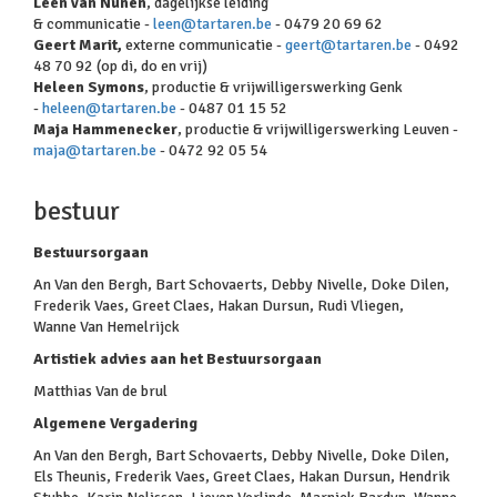
Leen van Nunen
, dagelijkse leiding
& communicatie -
leen@tartaren.be
- 0479 20 69 62
Geert Marit,
externe communicatie -
geert@tartaren.be
- 0492
48 70 92 (op di, do en vrij)
Heleen Symons
, productie & vrijwilligerswerking Genk
-
heleen@tartaren.be
- 0487 01 15 52
Maja Hammenecker
, productie & vrijwilligerswerking Leuven -
maja@tartaren.be
- 0472 92 05 54
bestuur
Bestuursorgaan
An Van den Bergh, Bart Schovaerts, Debby Nivelle, Doke Dilen,
Frederik Vaes, Greet Claes, Hakan Dursun, Rudi Vliegen,
Wanne Van Hemelrijck
Artistiek advies aan het Bestuursorgaan
Matthias Van de brul
Algemene Vergadering
An Van den Bergh, Bart Schovaerts, Debby Nivelle, Doke Dilen,
Els Theunis, Frederik Vaes, Greet Claes, Hakan Dursun, Hendrik