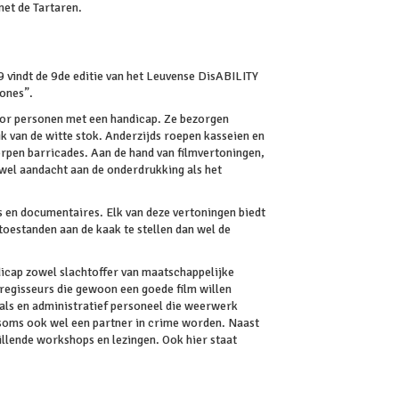
et de Tartaren.
 vindt de 9de editie van het Leuvense DisABILITY
tones”.
 voor personen met een handicap. Ze bezorgen
k van de witte stok. Anderzijds roepen kasseien en
rpen barricades. Aan de hand van filmvertoningen,
owel aandacht aan de onderdrukking als het
s en documentaires. Elk van deze vertoningen biedt
toestanden aan de kaak te stellen dan wel de
dicap zowel slachtoffer van maatschappelijke
 regisseurs die gewoon een goede film willen
ls en administratief personeel die weerwerk
 soms ook wel een partner in crime worden. Naast
llende workshops en lezingen. Ook hier staat