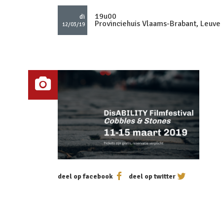
19u00
di
Provinciehuis Vlaams-Brabant, Leuve
12/03/19
deel op facebook
deel op twitter