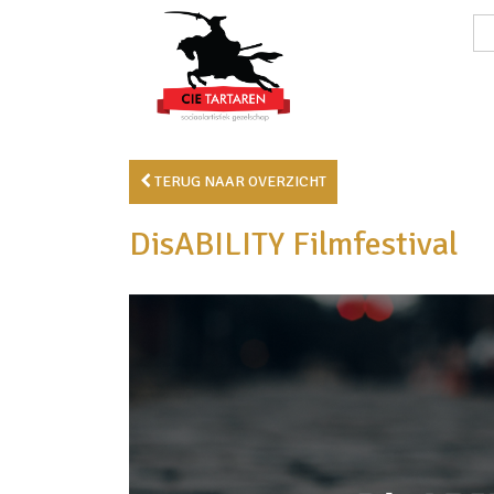
TERUG NAAR OVERZICHT
DisABILITY Filmfestival