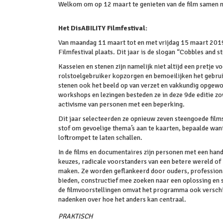
Welkom om op 12 maart te genieten van de film samen m
Het DisABILITY Filmfestival:
Van maandag 11 maart tot en met vrijdag 15 maart 2019
Filmfestival plaats. Dit jaar is de slogan “Cobbles and s
Kasseien en stenen zijn namelijk niet altijd een pretje
rolstoelgebruiker kopzorgen en bemoeilijken het gebrui
stenen ook het beeld op van verzet en vakkundig opgewo
workshops en lezingen besteden ze in deze 9de editie z
activisme van personen met een beperking.
Dit jaar selecteerden ze opnieuw zeven steengoede film
stof om gevoelige thema’s aan te kaarten, bepaalde wan
loftrompet te laten schallen.
In de films en documentaires zijn personen met een han
keuzes, radicale voorstanders van een betere wereld of
maken. Ze worden geflankeerd door ouders, professiona
bieden, constructief mee zoeken naar een oplossing en
de filmvoorstellingen omvat het programma ook verschi
nadenken over hoe het anders kan centraal.
PRAKTISCH