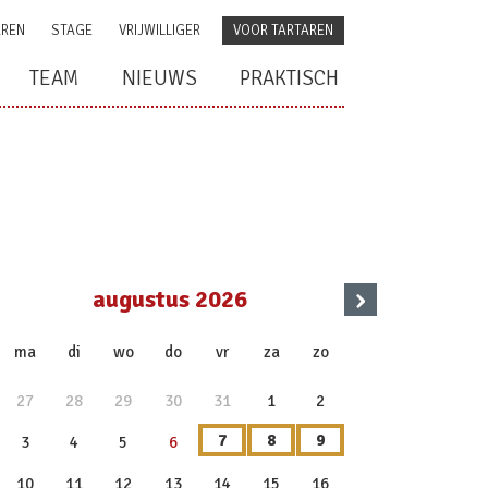
AREN
STAGE
VRIJWILLIGER
VOOR TARTAREN
TEAM
NIEUWS
PRAKTISCH
›
augustus 2026
x
ma
di
wo
do
vr
za
zo
27
28
29
30
31
1
2
7
8
9
3
4
5
6
10
11
12
13
14
15
16