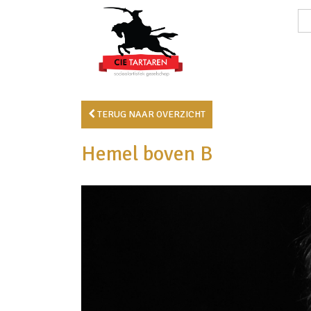
TERUG NAAR OVERZICHT
Hemel boven B