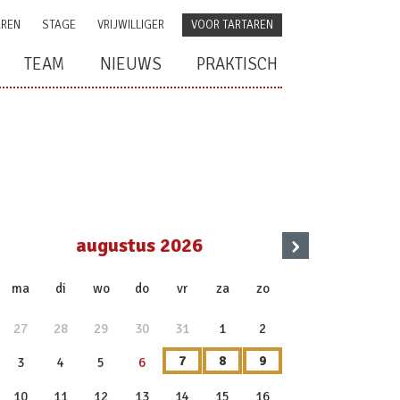
AREN
STAGE
VRIJWILLIGER
VOOR TARTAREN
TEAM
NIEUWS
PRAKTISCH
›
augustus 2026
x
ma
di
wo
do
vr
za
zo
27
28
29
30
31
1
2
7
8
9
3
4
5
6
10
11
12
13
14
15
16