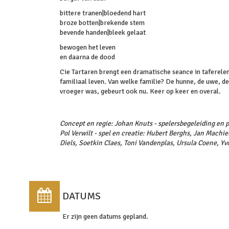
bittere tranen|bloedend hart
broze botten|brekende stem
bevende handen|bleek gelaat
bewogen het leven
en daarna de dood
Cie Tartaren brengt een dramatische seance in taferele
familiaal leven. Van welke familie? De hunne, de uwe, d
vroeger was, gebeurt ook nu. Keer op keer en overal.
Concept en regie: Johan Knuts - spelersbegeleiding en p
Pol Verwilt - spel en creatie: Hubert Berghs, Jan Machie
Diels, Soetkin Claes, Toni Vandenplas, Ursula Coene, Y
DATUMS
Er zijn geen datums gepland.