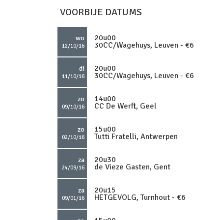
VOORBIJE DATUMS
20u00
wo
30CC/Wagehuys, Leuven - €6
12/10/16
20u00
di
30CC/Wagehuys, Leuven - €6
11/10/16
14u00
zo
CC De Werft, Geel
09/10/16
15u00
zo
Tutti Fratelli, Antwerpen
02/10/16
20u30
za
de Vieze Gasten, Gent
24/09/16
20u15
za
HETGEVOLG, Turnhout - €6
09/01/16