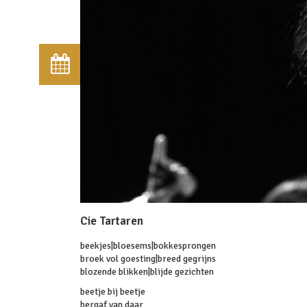
Cie Tartaren
beekjes|bloesems|bokkesprongen
broek vol goesting|breed gegrijns
blozende blikken|blijde gezichten
beetje bij beetje
bergaf van daar