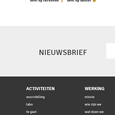
deel op facebook
deel op twitter
NIEUWSBRIEF
ACTIVITEITEN
WERKING
voorstelling
missie
labo
wie zijn we
te gast
wat doen we