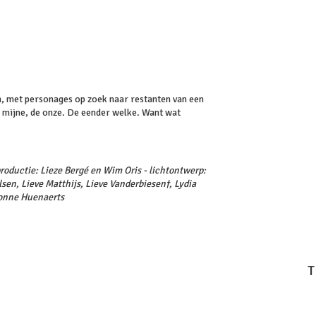
n, met personages op zoek naar restanten van een
e mijne, de onze. De eender welke. Want wat
roductie: Lieze Bergé en Wim Oris - lichtontwerp:
lsen, Lieve Matthijs, Lieve Vanderbiesen†, Lydia
vonne Huenaerts
T