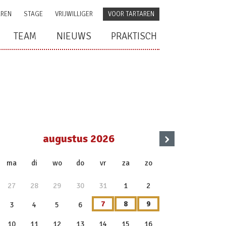
AREN
STAGE
VRIJWILLIGER
VOOR TARTAREN
TEAM
NIEUWS
PRAKTISCH
›
augustus 2026
x
ma
di
wo
do
vr
za
zo
27
28
29
30
31
1
2
7
8
9
3
4
5
6
10
11
12
13
14
15
16