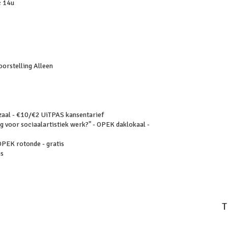
c 14u
oorstelling Alleen
 zaal - €10/€2 UiTPAS kansentarief
g voor sociaalartistiek werk?" - OPEK daklokaal -
 OPEK rotonde - gratis
is
T