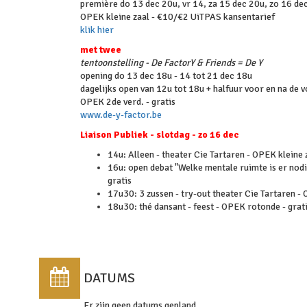
première do 13 dec 20u, vr 14, za 15 dec 20u, zo 16 de
OPEK kleine zaal - €10/€2 UiTPAS kansentarief
klik hier
met twee
tentoonstelling - De FactorY & Friends = De Y
opening do 13 dec 18u - 14 tot 21 dec 18u
dagelijks open van 12u tot 18u + halfuur voor en na de v
OPEK 2de verd. - gratis
www.de-y-factor.be
Liaison Publiek - slotdag - zo 16 dec
14u: Alleen - theater Cie Tartaren - OPEK kleine
16u: open debat "Welke mentale ruimte is er nodi
gratis
17u30: 3 zussen - try-out theater Cie Tartaren -
18u30: thé dansant - feest - OPEK rotonde - grat
DATUMS
Er zijn geen datums gepland.