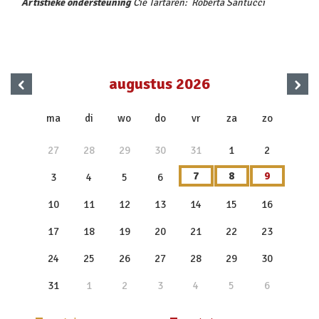
Artistieke ondersteuning
Cie Tartaren: Roberta Santucci
‹
›
augustus 2026
x
ma
di
wo
do
vr
za
zo
27
28
29
30
31
1
2
7
8
9
3
4
5
6
10
11
12
13
14
15
16
17
18
19
20
21
22
23
24
25
26
27
28
29
30
31
1
2
3
4
5
6