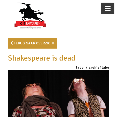
TERUG NAAR OVERZICHT
Shakespeare is dead
labo
archief labo