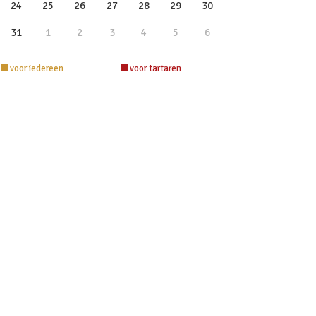
24
25
26
27
28
29
30
31
1
2
3
4
5
6
voor iedereen
voor tartaren