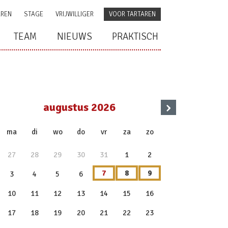
AREN
STAGE
VRIJWILLIGER
VOOR TARTAREN
TEAM
NIEUWS
PRAKTISCH
›
augustus 2026
x
ma
di
wo
do
vr
za
zo
27
28
29
30
31
1
2
7
8
9
3
4
5
6
10
11
12
13
14
15
16
17
18
19
20
21
22
23