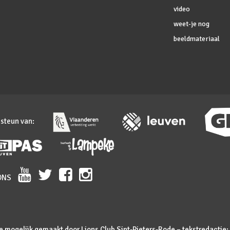
video
weet-je nog
beeldmateriaal
 steun van:
ONS
mogelijk gemaakt door Lions Club Sint-Pieters-Rode – tekstredactie: