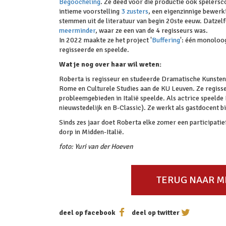
Begoocheling
. Ze deed voor die productie ook spelersc
intieme voorstelling
3 zusters
, een eigenzinnige bewerk
stemmen uit de literatuur van begin 20ste eeuw. Datzelf
meerminder
, waar ze een van de 4 regisseurs was.
In 2022 maakte ze het project '
Buffering
': één monoloog
regisseerde en speelde.
Wat je nog over haar wil weten:
Roberta is regisseur en studeerde Dramatische Kunsten
Rome en Culturele Studies aan de KU Leuven. Ze regisse
probleemgebieden in Italië speelde. Als actrice speelde
nieuwstedelijk en B-Classic). Ze werkt als gastdocent
Sinds zes jaar doet Roberta elke zomer een participatie
dorp in Midden-Italië.
foto: Yuri van der Hoeven
TERUG NAAR 
deel op facebook
deel op twitter