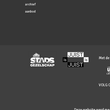
archief
aanbod
Met de
VOLG 
Deze website werd mee 