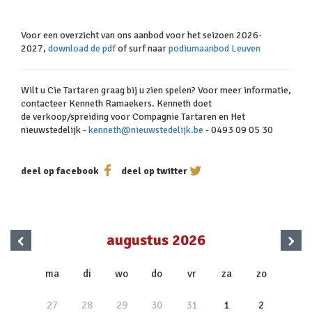
Voor een overzicht van ons aanbod voor het seizoen 2026-
2027,
download de pdf
of surf naar
podiumaanbod Leuven
Wilt u Cie Tartaren graag bij u zien spelen? Voor meer informatie,
contacteer ​Kenneth Ramaekers. Kenneth doet
de verkoop/spreiding voor Compagnie Tartaren en Het
nieuwstedelijk -
kenneth@nieuwstedelijk.be
- 0493 09 05 30
deel op facebook
deel op twitter
‹
›
augustus 2026
x
ma
di
wo
do
vr
za
zo
27
28
29
30
31
1
2