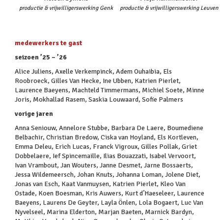
productie & vrijwilligerswerking Genk
productie & vrijwilligerswerking Leuven
medewerkers te gast
seizoen ’25 – ’26
Alice Juliens, Axelle Verkempinck, Adem Ouhaibia, Els
Roobroeck, Gilles Van Hecke, Ine Ubben, Katrien Pierlet,
Laurence Baeyens, Machteld Timmermans, Michiel Soete, Minne
Joris, Mokhallad Rasem, Saskia Louwaard, Sofie Palmers
vorige jaren
Anna Seniouw, Annelore Stubbe, Barbara De Laere, Boumediene
Belbachir, Christian Bredow, Ciska van Hoyland, Els Kortleven,
Emma Deleu, Erich Lucas, Franck Vigroux, Gilles Pollak, Griet
Dobbelaere, Ief Spincemaille, Ilias Bouazzati, Isabel Vervoort,
Ivan Vrambout, Jan Wouters, Janne Desmet, Jarne Bossaerts,
Jessa Wildemeersch, Johan Knuts, Johanna Loman, Jolene Diet,
Jonas van Esch, Kaat Vanmuysen, Katrien Pierlet, Kleo Van
Ostade, Koen Boesman, Kris Auwers, Kurt d’Haeseleer, Laurence
Baeyens, Laurens De Geyter, Layla Önlen, Lola Bogaert, Luc Van
Nyvelseel, Marina Elderton, Marjan Baeten, Marnick Bardyn,