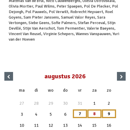
Matthias Van de brul, Nico Cauwenberghs, Olesia Ostrovskaia,
Olivia Mortier, Paul Wilms, Peter Spaepen, Pol De Plecker, Pol
Dejongh, Pol Pauwels, Pol Verwilt, Robrecht Heyvaert, Roel
Goyens, Sam Pieter Janssens, Samuel Valor Reyes, Sara
Vertongen, Siebe Geens, Sofie Palmers, Stefan Perceval, Stijn
Devillé, Stijn Van Aerschot, Tom Permentier, Valerie Baeyens,
Vincent Van Reusel, Virginie Schepers, Wannes Vanspauwen, Yuri
van der Hoeven
‹
›
augustus 2026
x
ma
di
wo
do
vr
za
zo
27
28
29
30
31
1
2
7
8
9
3
4
5
6
10
11
12
13
14
15
16