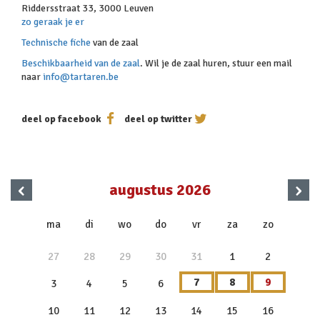
Riddersstraat 33, 3000 Leuven
zo geraak je er
Technische fiche
van de zaal
Beschikbaarheid van de zaal
. Wil je de zaal huren, stuur een mail
naar
info@tartaren.be
deel op facebook
deel op twitter
‹
›
augustus 2026
x
ma
di
wo
do
vr
za
zo
27
28
29
30
31
1
2
7
8
9
3
4
5
6
10
11
12
13
14
15
16