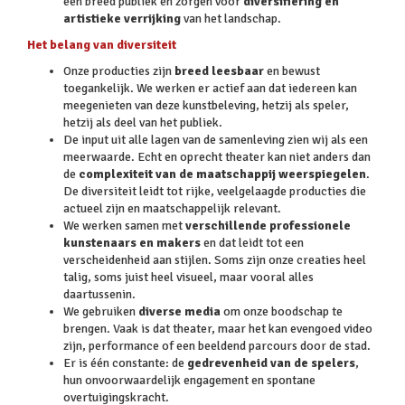
een breed publiek en zorgen voor
diversifiëring en
artistieke verrijking
van het landschap.
Het belang van diversiteit
Onze producties zijn
breed leesbaar
en bewust
toegankelijk. We werken er actief aan dat iedereen kan
meegenieten van deze kunstbeleving, hetzij als speler,
hetzij als deel van het publiek.
De input uit alle lagen van de samenleving zien wij als een
meerwaarde. Echt en oprecht theater kan niet anders dan
de
complexiteit van de maatschappij weerspiegelen
.
De diversiteit leidt tot rijke, veelgelaagde producties die
actueel zijn en maatschappelijk relevant.
We werken samen met
verschillende professionele
kunstenaars en makers
en dat leidt tot een
verscheidenheid aan stijlen. Soms zijn onze creaties heel
talig, soms juist heel visueel, maar vooral alles
daartussenin.
We gebruiken
diverse media
om onze boodschap te
brengen. Vaak is dat theater, maar het kan evengoed video
zijn, performance of een beeldend parcours door de stad.
Er is één constante: de
gedrevenheid van de spelers
,
hun onvoorwaardelijk engagement en spontane
overtuigingskracht.