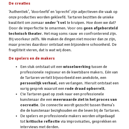
De creaties
‘Authentiek’, ‘doorleefd’ en ‘oprecht’ zijn adjectieven die vaak op
onze producties worden gekleefd. Tartaren bezitten de unieke
kwaliteit om zomaar
onder ’t vel
te kruipen. Hoe doen we dat?
Door de imperfectie te omarmen. Voor ons
geen afgeborsteld
technisch theater
. Het mag soms rauw en confronterend zijn.
Bij voorkeur zelfs. We maken de dingen niet mooier dan ze zijn,
maar precies daardoor ontstaat een bijzondere schoonheid. De
fragiliteit vieren, dat is wat wij doen.
De spelers en de makers
Een stuk ontstaat uit een
wisselwerking
tussen de
professionele regisseur en de kwetsbare makers. Eén van
de Tartaren vertelt bijvoorbeeld een anekdote, een
persoonlijk verhaal
, een verlangen. Hieruit ontstaat een
vurig gesprek waaruit een
rode draad opborrelt.
Cie Tartaren gaat op zoek naar een professionele
kunstenaar die een
meerwaarde ziet in het proces van
cocreatie
. De connectie wordt gezocht tussen thema's
die de kunstenaar bezighouden en die leven bij de Tartaren.
De spelers en professionele makers worden uitgedaagd
tot
kritische reflectie
via improvisaties, gesprekken en
interviews met derden.