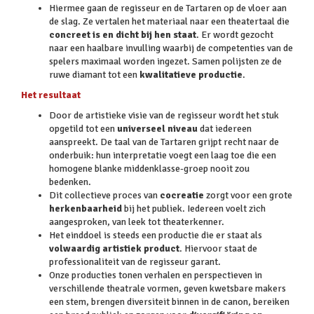
Hiermee gaan de regisseur en de Tartaren op de vloer aan
de slag. Ze vertalen het materiaal naar een theatertaal die
concreet is en dicht bij hen staat
. Er wordt gezocht
naar een haalbare invulling waarbij de competenties van de
spelers maximaal worden ingezet. Samen polijsten ze de
ruwe diamant tot een
kwalitatieve productie
.
Het resultaat
Door de artistieke visie van de regisseur wordt het stuk
opgetild tot een
universeel niveau
dat iedereen
aanspreekt. De taal van de Tartaren grijpt recht naar de
onderbuik: hun interpretatie voegt een laag toe die een
homogene blanke middenklasse-groep nooit zou
bedenken.
Dit collectieve proces van
cocreatie
zorgt voor een grote
herkenbaarheid
bij het publiek. Iedereen voelt zich
aangesproken, van leek tot theaterkenner.
Het einddoel is steeds een productie die er staat als
volwaardig artistiek product
. Hiervoor staat de
professionaliteit van de regisseur garant.
Onze producties tonen verhalen en perspectieven in
verschillende theatrale vormen, geven kwetsbare makers
een stem, brengen diversiteit binnen in de canon, bereiken