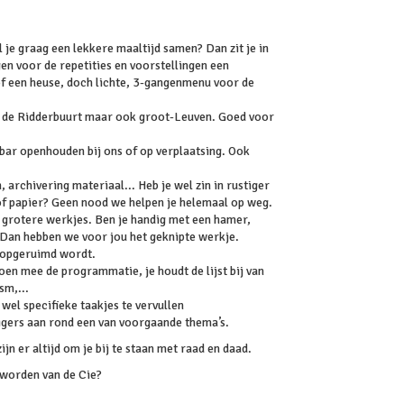
l je graag een lekkere maaltijd samen? Dan zit je in
gen voor de repetities en voorstellingen een
of een heuse, doch lichte, 3-gangenmenu voor de
 in de Ridderbuurt maar ook groot-Leuven. Goed voor
 bar openhouden bij ons of op verplaatsing. Ook
 archivering materiaal... Heb je wel zin in rustiger
f papier? Geen nood we helpen je helemaal op weg.
of grotere werkjes. Ben je handig met een hamer,
? Dan hebben we voor jou het geknipte werkje.
et opgeruimd wordt.
izoen mee de programmatie, je houdt de lijst bij van
sm,...
r wel specifieke taakjes te vervullen
lligers aan rond een van voorgaande thema’s.
jn er altijd om je bij te staan met raad en daad.
e worden van de Cie?