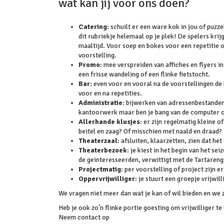
wat kan jij voor ons doen?
Catering:
schuilt er een ware kok in jou of puzze
dit rubriekje helemaal op je plek! De spelers krij
maaltijd. Voor soep en bokes voor een repetitie 
voorstelling.
Promo
: mee verspreiden van affiches en flyers
een frisse wandeling of een flinke fietstocht.
Bar:
even voor en vooral na de voorstellingen de
voor en na repetities.
Administratie
: bijwerken van adressenbestanden,
kantoorwerk maar ben je bang van de computer o
Allerhande klusjes
: er zijn regelmatig kleine 
beitel en zaag? Of misschien met naald en draad
Theaterzaal
: afsluiten, klaarzetten, zien dat h
Theaterbezoek
: je kiest in het begin van het se
de geïnteresseerden, verwittigt met de Tartareng
Projectmatig
: per voorstelling of project zijn e
Oppervrijwilliger
: je stuurt een groepje vrijwi
We vragen niet meer dan wat je kan of wil bieden en we zi
Heb je ook zo’n flinke portie goesting om vrijwilliger t
Neem contact op