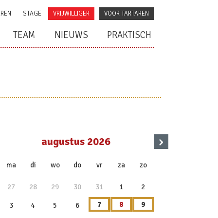
AREN
STAGE
VRIJWILLIGER
VOOR TARTAREN
TEAM
NIEUWS
PRAKTISCH
›
augustus 2026
x
ma
di
wo
do
vr
za
zo
27
28
29
30
31
1
2
7
8
9
3
4
5
6