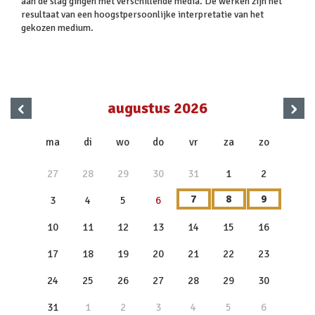
aan de slag gingen met verschillende media. De werken zijn het
resultaat van een hoogstpersoonlijke interpretatie van het
gekozen medium.
‹
›
augustus 2026
x
ma
di
wo
do
vr
za
zo
27
28
29
30
31
1
2
7
8
9
3
4
5
6
10
11
12
13
14
15
16
17
18
19
20
21
22
23
24
25
26
27
28
29
30
31
1
2
3
4
5
6