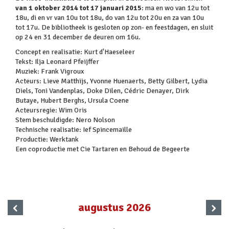
van 1 oktober 2014 tot 17 januari 2015
: ma en wo van 12u tot
18u, di en vr van 10u tot 18u, do van 12u tot 20u en za van 10u
tot 17u. De bibliotheek is gesloten op zon- en feestdagen, en sluit
op 24 en 31 december de deuren om 16u.
Concept en realisatie: Kurt d'Haeseleer
Tekst: Ilja Leonard Pfeijffer
Muziek: Frank Vigroux
Acteurs: Lieve Matthijs, Yvonne Huenaerts, Betty Gilbert, Lydia
Diels, Toni Vandenplas, Doke Dilen, Cédric Denayer, Dirk
Butaye, Hubert Berghs, Ursula Coene
Acteursregie: Wim Oris
Stem beschuldigde: Nero Nolson
Technische realisatie: Ief Spincemaille
Productie: Werktank
Een coproductie met Cie Tartaren en Behoud de Begeerte
‹
›
augustus 2026
x