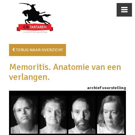
TERUG NAAR OVERZICHT
Memoritis. Anatomie van een
verlangen.
archief voorstelling