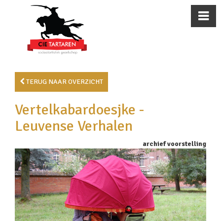
TERUG NAAR OVERZICHT
Vertelkabardoesjke -
Leuvense Verhalen
archief voorstelling