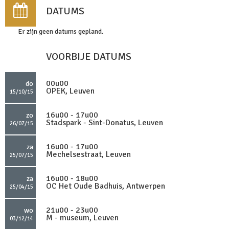
DATUMS
Er zijn geen datums gepland.
VOORBIJE DATUMS
00u00
do
OPEK, Leuven
15/10/15
16u00 - 17u00
zo
Stadspark - Sint-Donatus, Leuven
26/07/15
16u00 - 17u00
za
Mechelsestraat, Leuven
25/07/15
16u00 - 18u00
za
OC Het Oude Badhuis, Antwerpen
25/04/15
21u00 - 23u00
wo
M - museum, Leuven
03/12/14