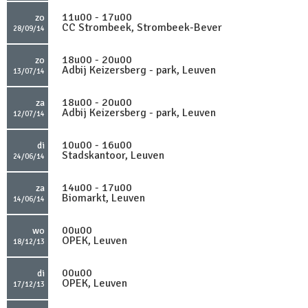
11u00 - 17u00
zo
CC Strombeek, Strombeek-Bever
28/09/14
18u00 - 20u00
zo
Adbij Keizersberg - park, Leuven
13/07/14
18u00 - 20u00
za
Adbij Keizersberg - park, Leuven
12/07/14
10u00 - 16u00
di
Stadskantoor, Leuven
24/06/14
14u00 - 17u00
za
Biomarkt, Leuven
14/06/14
00u00
wo
OPEK, Leuven
18/12/13
00u00
di
OPEK, Leuven
17/12/13