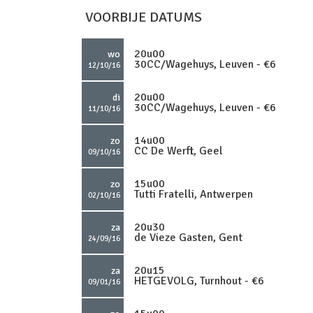
VOORBIJE DATUMS
20u00
wo
30CC/Wagehuys, Leuven - €6
12/10/16
20u00
di
30CC/Wagehuys, Leuven - €6
11/10/16
14u00
zo
CC De Werft, Geel
09/10/16
15u00
zo
Tutti Fratelli, Antwerpen
02/10/16
20u30
za
de Vieze Gasten, Gent
24/09/16
20u15
za
HETGEVOLG, Turnhout - €6
09/01/16