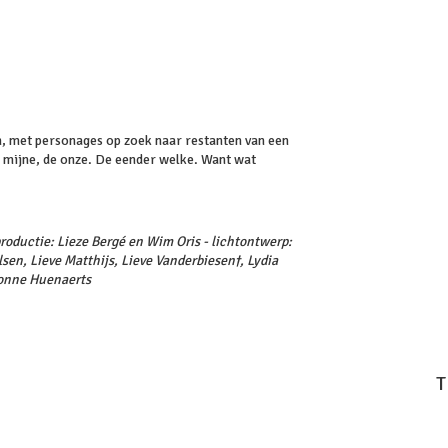
n, met personages op zoek naar restanten van een
e mijne, de onze. De eender welke. Want wat
roductie: Lieze Bergé en Wim Oris - lichtontwerp:
lsen, Lieve Matthijs, Lieve Vanderbiesen†, Lydia
vonne Huenaerts
T