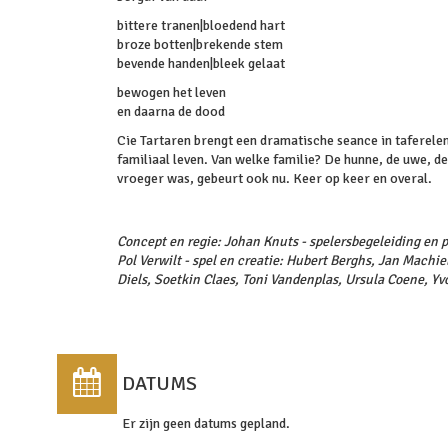
bittere tranen|bloedend hart
broze botten|brekende stem
bevende handen|bleek gelaat
bewogen het leven
en daarna de dood
Cie Tartaren brengt een dramatische seance in taferele
familiaal leven. Van welke familie? De hunne, de uwe, d
vroeger was, gebeurt ook nu. Keer op keer en overal.
Concept en regie: Johan Knuts - spelersbegeleiding en p
Pol Verwilt - spel en creatie: Hubert Berghs, Jan Machie
Diels, Soetkin Claes, Toni Vandenplas, Ursula Coene, Y
DATUMS
Er zijn geen datums gepland.