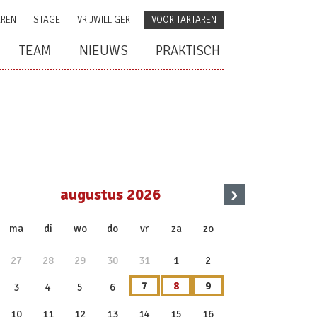
AREN
STAGE
VRIJWILLIGER
VOOR TARTAREN
TEAM
NIEUWS
PRAKTISCH
›
augustus 2026
x
ma
di
wo
do
vr
za
zo
27
28
29
30
31
1
2
7
8
9
3
4
5
6
10
11
12
13
14
15
16