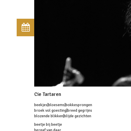
Cie Tartaren
beekjes|bloesems|bokkesprongen
broek vol goesting|breed gegrijns
blozende blikken|blijde gezichten
beetje bij beetje
bergaf van daar