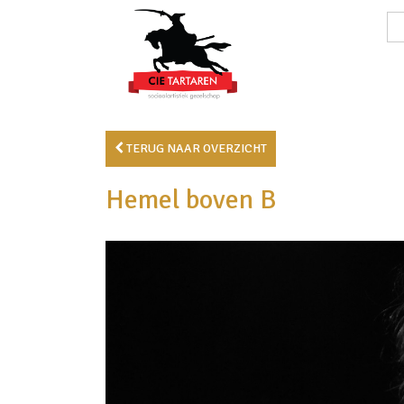
TERUG NAAR OVERZICHT
Hemel boven B