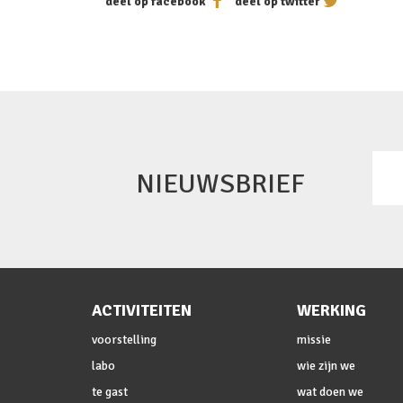
deel op facebook
deel op twitter
NIEUWSBRIEF
ACTIVITEITEN
WERKING
voorstelling
missie
labo
wie zijn we
te gast
wat doen we