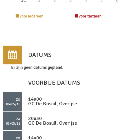
31
1
2
3
4
5
6
voor iedereen
voor tartaren
DATUMS
Er zijn geen datums gepland.
VOORBIJE DATUMS
14u00
zo
GC De Bosuil, Overijse
06/05/18
20u30
za
GC De Bosuil, Overijse
05/05/18
14u00
zo