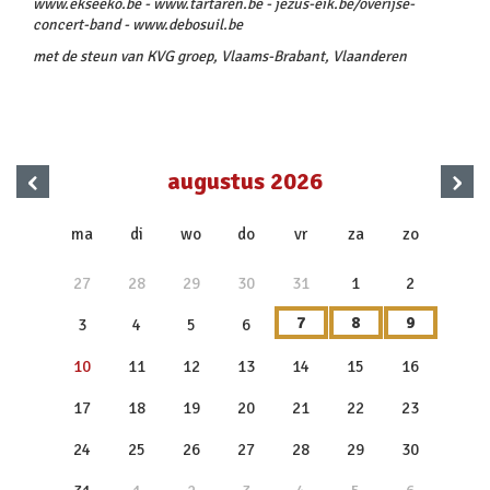
www.ekseeko.be - www.tartaren.be - jezus-eik.be/overijse-
concert-band - www.debosuil.be
met de steun van KVG groep, Vlaams-Brabant, Vlaanderen
‹
›
augustus 2026
x
ma
di
wo
do
vr
za
zo
27
28
29
30
31
1
2
7
8
9
3
4
5
6
10
11
12
13
14
15
16
17
18
19
20
21
22
23
24
25
26
27
28
29
30