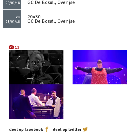
GC De Bosuil, Overijse
29/04/18
20u30
za
GC De Bosuil, Overijse
28/04/18
11
deel op facebook
deel op twitter