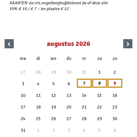
KAARTEN via iris.engelborghs@telenet.be of deze site
VVK: € 10 / € 7 – ter plaatse € 12
‹
›
augustus 2026
x
ma
di
wo
do
vr
za
zo
27
28
29
30
31
1
2
7
8
9
3
4
5
6
10
11
12
13
14
15
16
17
18
19
20
21
22
23
24
25
26
27
28
29
30
31
1
2
3
4
5
6