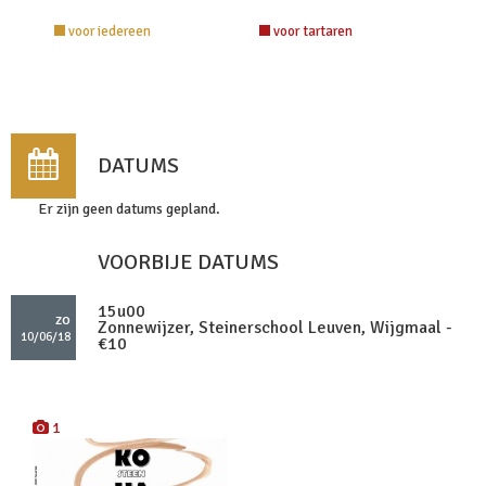
voor iedereen
voor tartaren
DATUMS
Er zijn geen datums gepland.
VOORBIJE DATUMS
15u00
zo
Zonnewijzer, Steinerschool Leuven, Wijgmaal -
10/06/18
€10
1