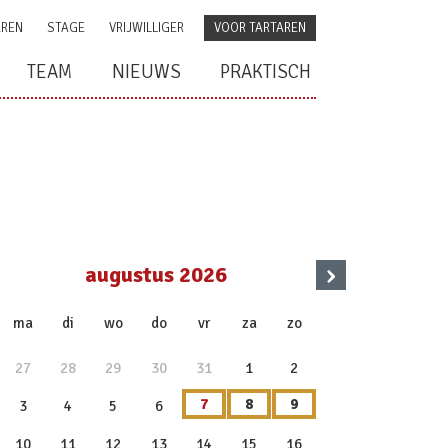
AREN
STAGE
VRIJWILLIGER
VOOR TARTAREN
TEAM
NIEUWS
PRAKTISCH
›
augustus 2026
x
ma
di
wo
do
vr
za
zo
27
28
29
30
31
1
2
7
8
9
3
4
5
6
10
11
12
13
14
15
16