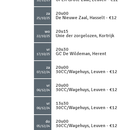
20u00
za
De Nieuwe Zaal, Hasselt - €12
25/10/25
20u15
wo
Unie der zorgelozen, Kortrijk
22/10/25
20u30
vr
GC De Wildeman, Herent
17/10/25
20u00
za
30CC/Wagehuys, Leuven - €12
07/12/24
20u00
vr
30CC/Wagehuys, Leuven - €12
06/12/24
13u30
vr
30CC/Wagehuys, Leuven - €12
06/12/24
20u00
do
30CC/Wagehuys, Leuven - €12
05/12/24