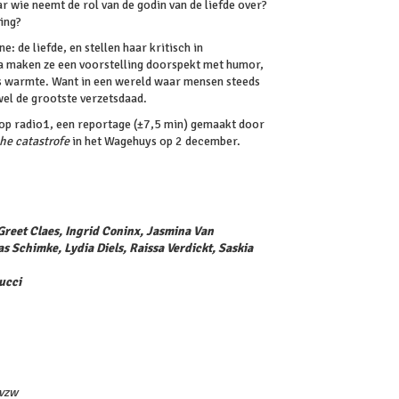
ar wie neemt de rol van de godin van de liefde over?
ing?
: de liefde, en stellen haar kritisch in
 maken ze een voorstelling doorspekt met humor,
is warmte. Want in een wereld waar mensen steeds
wel de grootste verzetsdaad.
op radio1, een reportage (±7,5 min) gemaakt door
he catastrofe
in het Wagehuys op 2 december.
Greet Claes, Ingrid Coninx, Jasmina Van
s Schimke, Lydia Diels, Raissa Verdickt, Saskia
ucci
 vzw