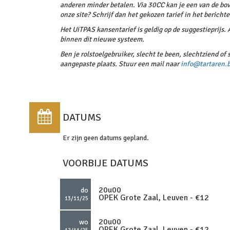
anderen minder betalen. Via 30CC kan je een van de bov
onze site? Schrijf dan het gekozen tarief in het bericht
Het UiTPAS kansentarief is geldig op de suggestieprijs.
binnen dit nieuwe systeem.
Ben je rolstoelgebruiker, slecht te been, slechtziend of
aangepaste plaats. Stuur een mail naar
info@tartaren.
DATUMS
Er zijn geen datums gepland.
VOORBIJE DATUMS
20u00
do
OPEK Grote Zaal, Leuven - €12
13/11/25
20u00
wo
OPEK Grote Zaal, Leuven - €12
12/11/25