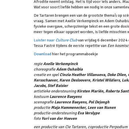
Afrodite neemt ontslag. Het is tijd voor iets anders. Ma
Wat voor soort liefde hebben we nodig in onze samenlev
De Tartaren brengen een van de grootste thema’s op scène
vraag. Samen met Axelle Verkempinck en Adem Ouhaibia
fysieke overgave, scherpzinnige tekst en een grote dos
meer tegen elkaar opgezet worden, is liefde misschien 
Luister naar
Culture Club
van vrijdag 6 december 2024 
Tessa Fastré tijdens de eerste repetitie van
Een kosmisc
Download
hier het programmaboekje
regie
Axelle Verkempinck
choreografie
Adem Ouhaibia
creatie en spel
Cinzia Heather Villanueva, Doke Dilen, 
Kersschaever, Karen Desloovere, Kristel Wildiers, Luka
Jacobs, Stef Baisier
artistieke ondersteuning
Kirsten Mariën, Roberta Sant
kostuum
Laurence Baeyens
scenografie
Laurence Baeyens, Pol Dejongh
productie
Maja Hammenecker, Leen van Nunen
productie-ondersteuning
Eva Verslype
foto
Yuri van der Hoeven
een productie van Cie Tartaren, coproductie Perpodium