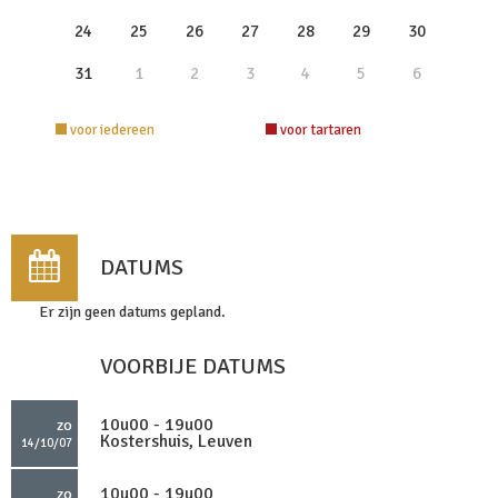
24
25
26
27
28
29
30
31
1
2
3
4
5
6
voor iedereen
voor tartaren
DATUMS
Er zijn geen datums gepland.
VOORBIJE DATUMS
10u00 - 19u00
zo
Kostershuis, Leuven
14/10/07
10u00 - 19u00
zo