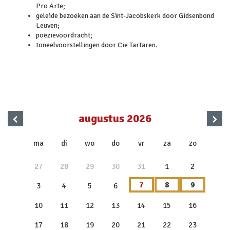
Pro Arte;
geleide bezoeken aan de Sint-Jacobskerk door Gidsenbond
Leuven;
poëzievoordracht;
toneelvoorstellingen door Cie Tartaren.
‹
›
augustus 2026
x
ma
di
wo
do
vr
za
zo
27
28
29
30
31
1
2
7
8
9
3
4
5
6
10
11
12
13
14
15
16
17
18
19
20
21
22
23