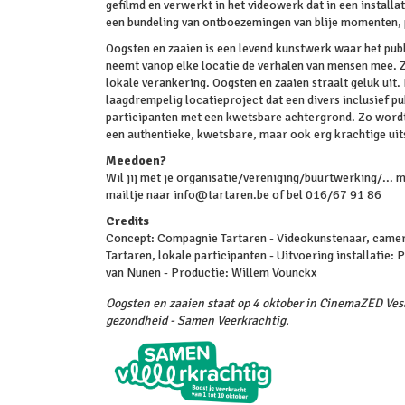
gefilmd en verwerkt in het videowerk dat in een install
een bundeling van ontboezemingen van blije momenten, po
Oogsten en zaaien is een levend kunstwerk waar het publ
neemt vanop elke locatie de verhalen van mensen mee. Zo
lokale verankering. Oogsten en zaaien straalt geluk uit
laagdrempelig locatieproject dat een divers inclusief 
participanten met een kwetsbare achtergrond. Zo wordt
een authentieke, kwetsbare, maar ook erg krachtige uits
Meedoen?
Wil jij met je organisatie/vereniging/buurtwerking/...
mailtje naar info@tartaren.be of bel 016/67 91 86
Credits
Concept: Compagnie Tartaren - Videokunstenaar, camer
Tartaren, lokale participanten - Uitvoering installatie
van Nunen - Productie: Willem Vounckx
Oogsten en zaaien staat op 4 oktober in CinemaZED Vesa
gezondheid - Samen Veerkrachtig.