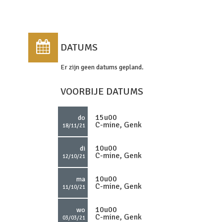
DATUMS
Er zijn geen datums gepland.
VOORBIJE DATUMS
15u00
do
C-mine, Genk
18/11/21
10u00
di
C-mine, Genk
12/10/21
10u00
ma
C-mine, Genk
11/10/21
10u00
wo
C-mine, Genk
03/03/21