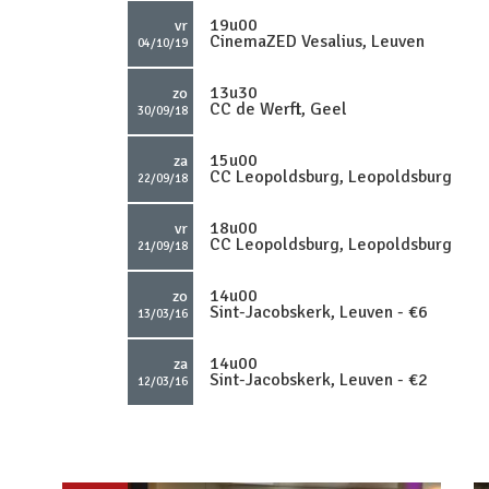
19u00
vr
CinemaZED Vesalius, Leuven
04/10/19
13u30
zo
CC de Werft, Geel
30/09/18
15u00
za
CC Leopoldsburg, Leopoldsburg
22/09/18
18u00
vr
CC Leopoldsburg, Leopoldsburg
21/09/18
14u00
zo
Sint-Jacobskerk, Leuven - €6
13/03/16
14u00
za
Sint-Jacobskerk, Leuven - €2
12/03/16