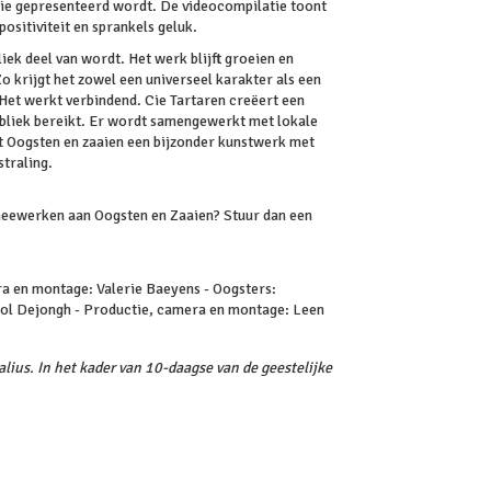
atie gepresenteerd wordt. De videocompilatie toont
sitiviteit en sprankels geluk.
iek deel van wordt. Het werk blijft groeien en
 krijgt het zowel een universeel karakter als een
. Het werkt verbindend. Cie Tartaren creëert een
publiek bereikt. Er wordt samengewerkt met lokale
 Oogsten en zaaien een bijzonder kunstwerk met
traling.
 meewerken aan Oogsten en Zaaien? Stuur dan een
a en montage: Valerie Baeyens - Oogsters:
: Pol Dejongh - Productie, camera en montage: Leen
lius. In het kader van 10-daagse van de geestelijke