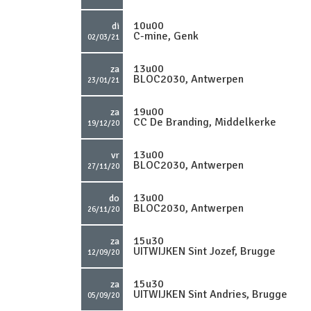
10u00
di
C-mine, Genk
02/03/21
13u00
za
BLOC2030, Antwerpen
23/01/21
19u00
za
CC De Branding, Middelkerke
19/12/20
13u00
vr
BLOC2030, Antwerpen
27/11/20
13u00
do
BLOC2030, Antwerpen
26/11/20
15u30
za
UITWIJKEN Sint Jozef, Brugge
12/09/20
15u30
za
UITWIJKEN Sint Andries, Brugge
05/09/20