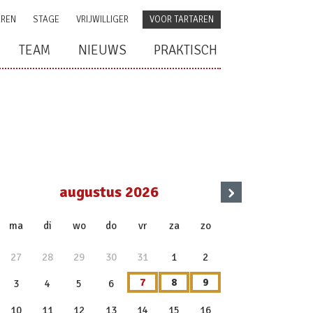
AREN
STAGE
VRIJWILLIGER
VOOR TARTAREN
TEAM
NIEUWS
PRAKTISCH
›
augustus 2026
x
ma
di
wo
do
vr
za
zo
27
28
29
30
31
1
2
7
8
9
3
4
5
6
10
11
12
13
14
15
16