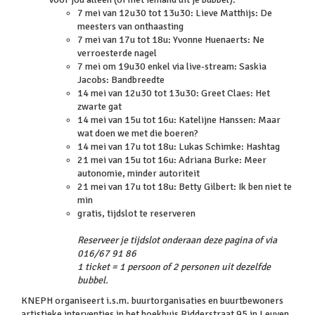
7 mei van 12u30 tot 13u30: Lieve Matthijs: De
meesters van onthaasting
7 mei van 17u tot 18u: Yvonne Huenaerts: Ne
verroesterde nagel
7 mei om 19u30 enkel via live-stream: Saskia
Jacobs: Bandbreedte
14 mei van 12u30 tot 13u30: Greet Claes: Het
zwarte gat
14 mei van 15u tot 16u: Katelijne Hanssen: Maar
wat doen we met die boeren?
14 mei van 17u tot 18u: Lukas Schimke: Hashtag
21 mei van 15u tot 16u: Adriana Burke: Meer
autonomie, minder autoriteit
21 mei van 17u tot 18u: Betty Gilbert: Ik ben niet te
min
gratis, tijdslot te reserveren
Reserveer je tijdslot onderaan deze pagina of via
016/67 91 86
1 ticket = 1 persoon of 2 personen uit dezelfde
bubbel.
KNEPH organiseert i.s.m. buurtorganisaties en buurtbewoners
artistieke interventies in het hoekhuis Ridderstraat 95 in Leuven.