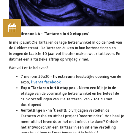
Plaffetirenoek 4 - 'Tartaren in 10 etappes'
In mei palmt Cie Tartaren de lege fietsenwinkel in op de hoek van
de Riddersstraat. De Tartaren duiken in hun herinneringen en
brengen de laatste 10 jaar vol theater maken weer tot leven. En
dat met een artistieke aftrap op vrijdag 7 mei.
Wat valt er te beleven?
7 mei om 19u30 -
livestream
: feestelijke opening van de
expo,
live via facebook
Expo ‘Tartaren in 10 etappes’
. Neem een kijkje in de
etalage van de voormalige fietsenwinkel en herbeleef de
10 voorstellingen van Cie Tartaren. van 7 tot 30 mei
doorlopend
Vertellingen - in ’t echt!
: 3 vrijdagen vertellen de
Tartaren verhalen uit het project ‘meerminder’. Hoe haal je
meer uit het leven door het met minder te doen? Ontdek
het antwoord van een Tartaar in een intieme vertelling
voor jou alleen (of met iemand uit je bubbel).