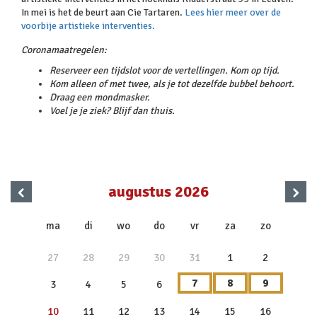
In mei is het de beurt aan Cie Tartaren.
Lees hier meer over de
voorbije artistieke interventies.
Coronamaatregelen:
Reserveer een tijdslot voor de vertellingen. Kom op tijd.
Kom alleen of met twee, als je tot dezelfde bubbel behoort.
Draag een mondmasker.
Voel je je ziek? Blijf dan thuis.
‹
›
augustus 2026
x
ma
di
wo
do
vr
za
zo
27
28
29
30
31
1
2
7
8
9
3
4
5
6
10
11
12
13
14
15
16