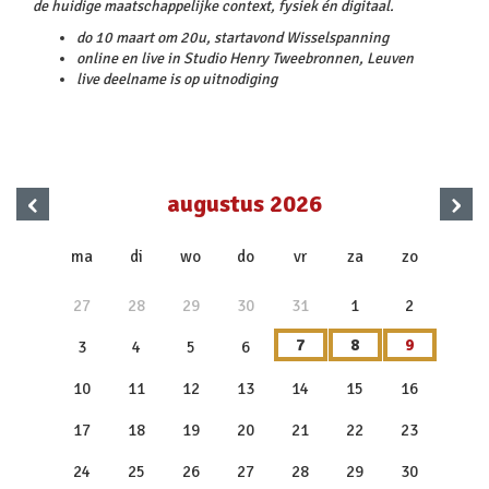
de huidige maatschappelijke context, fysiek én digitaal.
do 10 maart om 20u, startavond
Wisselspanning
online en live in Studio Henry Tweebronnen, Leuven
live deelname is op uitnodiging
‹
›
augustus 2026
x
ma
di
wo
do
vr
za
zo
27
28
29
30
31
1
2
7
8
9
3
4
5
6
10
11
12
13
14
15
16
17
18
19
20
21
22
23
24
25
26
27
28
29
30