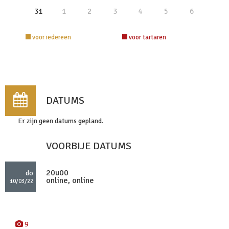
31
1
2
3
4
5
6
voor iedereen
voor tartaren
DATUMS
Er zijn geen datums gepland.
VOORBIJE DATUMS
20u00
do
online, online
10/03/22
9