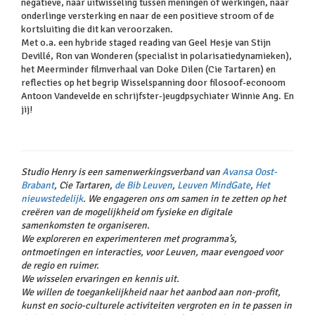
negatieve, naar uitwisseling tussen meningen of werkingen, naar
onderlinge versterking en naar de een positieve stroom of de
kortsluiting die dit kan veroorzaken.
Met o.a. een hybride staged reading van Geel Hesje van Stijn
Devillé, Ron van Wonderen (specialist in polarisatiedynamieken),
het Meerminder filmverhaal van Doke Dilen (Cie Tartaren) en
reflecties op het begrip Wisselspanning door filosoof-econoom
Antoon Vandevelde en schrijfster-jeugdpsychiater Winnie Ang. En
jij!
Studio Henry is een samenwerkingsverband van
Avansa Oost-
Brabant
, Cie Tartaren,
de Bib Leuven
,
Leuven MindGate
,
Het
nieuwstedelijk
. We engageren ons om samen in te zetten op het
creëren van de mogelijkheid om fysieke en digitale
samenkomsten te organiseren.
We exploreren en experimenteren met programma’s,
ontmoetingen en interacties, voor Leuven, maar evengoed voor
de regio en ruimer.
We wisselen ervaringen en kennis uit.
We willen de toegankelijkheid naar het aanbod aan non-profit,
kunst en socio-culturele activiteiten vergroten en in te passen in