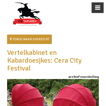
TERUG NAAR OVERZICHT
Vertelkabinet en
Kabardoesjkes: Cera City
Festival
archief voorstelling