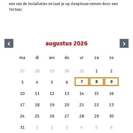
een van de installaties en laat je op sleeptouw nemen door een
Tartaar.
‹
›
augustus 2026
x
ma
di
wo
do
vr
za
zo
27
28
29
30
31
1
2
7
8
9
3
4
5
6
10
11
12
13
14
15
16
17
18
19
20
21
22
23
24
25
26
27
28
29
30
31
1
2
3
4
5
6